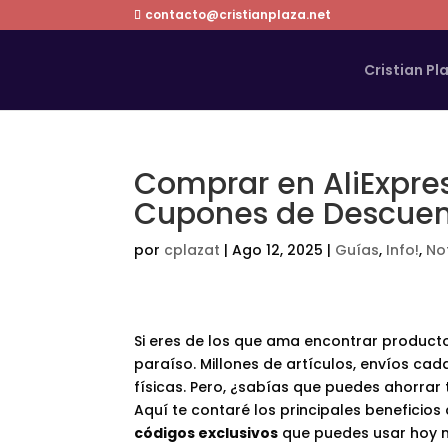
contacto@cristianplaza.net
Cristian Pl
Comprar en AliExpres
Cupones de Descuent
por
cplazat
|
Ago 12, 2025
|
Guías
,
Info!
,
No
Si eres de los que ama encontrar productos
paraíso. Millones de artículos, envíos ca
físicas. Pero, ¿sabías que puedes ahorra
Aquí te contaré los principales beneficio
códigos exclusivos
que puedes usar hoy 