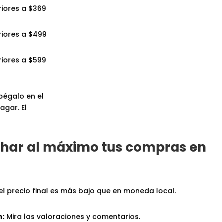
iores a $369
iores a $499
iores a $599
pégalo en el
gar. El
har al máximo tus compras en
l precio final es más bajo que en moneda local.
n:
Mira las valoraciones y comentarios.