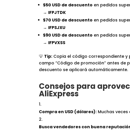
$50 USD de descuento
en pedidos super
→
IFPJTDK
$70 USD de descuento
en pedidos super
→
IFPSJXU
$90 USD de descuento
en pedidos super
→
IFPVXSS
💡
Tip:
Copia el código correspondiente y 
campo “Código de promoción” antes de pa
descuento se aplicará automáticamente.
Consejos para aprovec
AliExpress
Compra en USD (dólares):
Muchas veces e
Busca vendedores con buena reputació