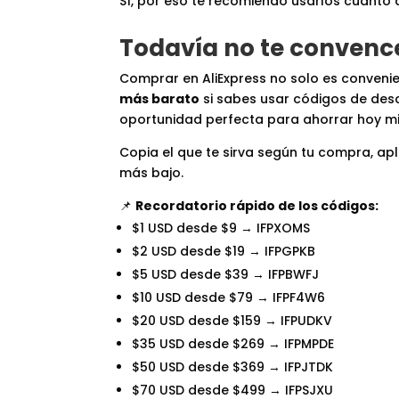
Sí, por eso te recomiendo usarlos cuanto 
Todavía no te convenc
Comprar en AliExpress no solo es convenie
más barato
si sabes usar códigos de des
oportunidad perfecta para ahorrar hoy m
Copia el que te sirva según tu compra, ap
más bajo.
📌
Recordatorio rápido de los códigos:
$1 USD desde $9 → IFPXOMS
$2 USD desde $19 → IFPGPKB
$5 USD desde $39 → IFPBWFJ
$10 USD desde $79 → IFPF4W6
$20 USD desde $159 → IFPUDKV
$35 USD desde $269 → IFPMPDE
$50 USD desde $369 → IFPJTDK
$70 USD desde $499 → IFPSJXU