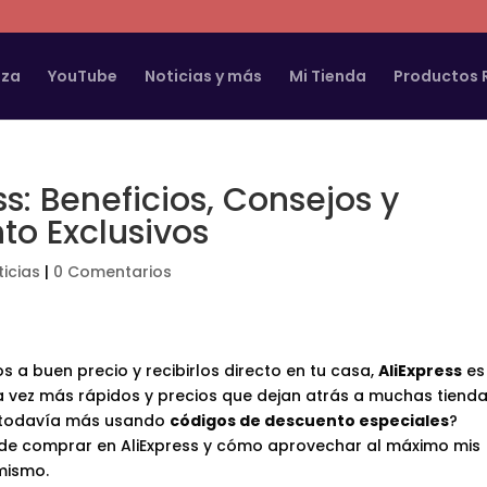
aza
YouTube
Noticias y más
Mi Tienda
Productos
s: Beneficios, Consejos y
o Exclusivos
ticias
|
0 Comentarios
 a buen precio y recibirlos directo en tu casa,
AliExpress
es
da vez más rápidos y precios que dejan atrás a muchas tiend
r todavía más usando
códigos de descuento especiales
?
s de comprar en AliExpress y cómo aprovechar al máximo mis
mismo.