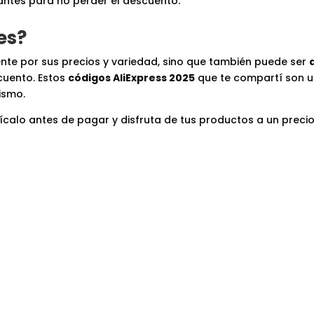
antes para no perder el descuento.
es?
nte por sus precios y variedad, sino que también puede ser
cuento. Estos
códigos AliExpress 2025
que te compartí son 
ismo.
lícalo antes de pagar y disfruta de tus productos a un preci