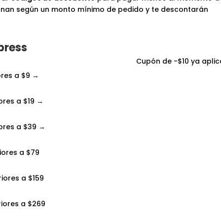
ionan según un monto mínimo de pedido y te descontarán
press
Cupón de -$10 ya aplic
ores a $9 →
ores a $19 →
ores a $39 →
iores a $79
iores a $159
iores a $269