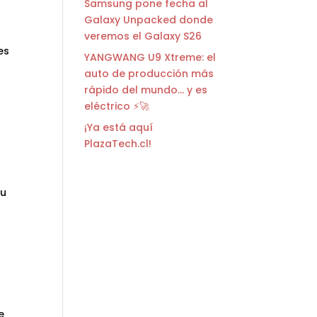
Samsung pone fecha al
Galaxy Unpacked donde
veremos el Galaxy S26
es
YANGWANG U9 Xtreme: el
auto de producción más
rápido del mundo… y es
eléctrico ⚡🚀
¡Ya está aquí
PlazaTech.cl!
tu
e