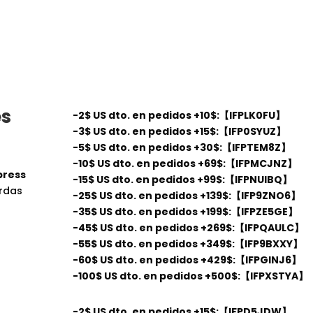
es
-2$ US dto. en pedidos +10$:【IFPLK0FU】
-3$ US dto. en pedidos +15$:【IFP0SYUZ】
-5$ US dto. en pedidos +30$:【IFPTEM8Z】
e
-10$ US dto. en pedidos +69$:【IFPMCJNZ】
press
-15$ US dto. en pedidos +99$:【IFPNUIBQ】
erdas
-25$ US dto. en pedidos +139$:【IFP9ZNO6】
-35$ US dto. en pedidos +199$:【IFPZE5GE】
-45$ US dto. en pedidos +269$:【IFPQAULC】
-55$ US dto. en pedidos +349$:【IFP9BXXY】
-60$ US dto. en pedidos +429$:【IFPGINJ6】
-100$ US dto. en pedidos +500$:【IFPXSTYA】
-2$ US dto. en pedidos +15$:【IFPD5JDW】