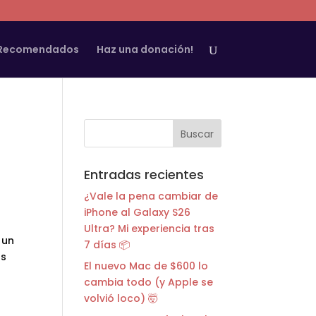
 Recomendados
Haz una donación!
Entradas recientes
¿Vale la pena cambiar de
iPhone al Galaxy S26
Ultra? Mi experiencia tras
 un
7 días 📦
as
El nuevo Mac de $600 lo
cambia todo (y Apple se
volvió loco) 🤯